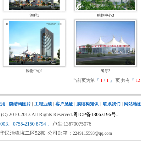
酒吧1
购物中心3
购物中心1
餐厅2
当前页为第
『
1
/
1
』
页 共有
『
12
应用
|
膜结构图片
|
工程业绩
|
客户见证
|
膜结构知识
||
联系我们
|
网站地
 2010-2013 All Rights Reserved.
粤ICP备13063196号-1
9003、0755-2150 8794
、
卢生:13670075076
华民治樟坑二区52栋 公司邮箱：
2249115593@qq.com