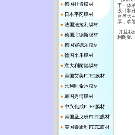
德国杜肯膜材
于一体
设计制作
日本平冈膜材
台等大
厚，欢
法国法拉利膜材
并且我
德国海德斯膜材
利耐驰
德国赛德乐膜材
德国米乐膜材
意大利耐驰膜材
美国艾美PTFE膜材
比利时希运膜材
韩国秀博膜材
中兴化成PTFE膜材
美国圣戈班PTFE膜材
美国泰康利PTFE膜材